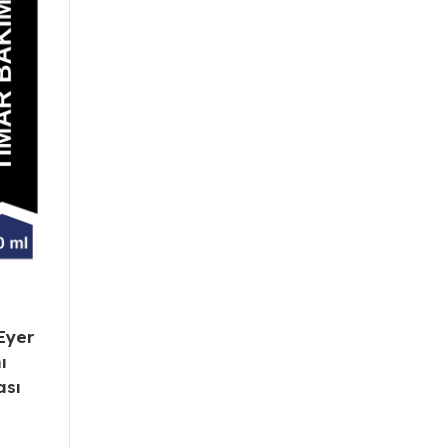
Eyer
ı
ası