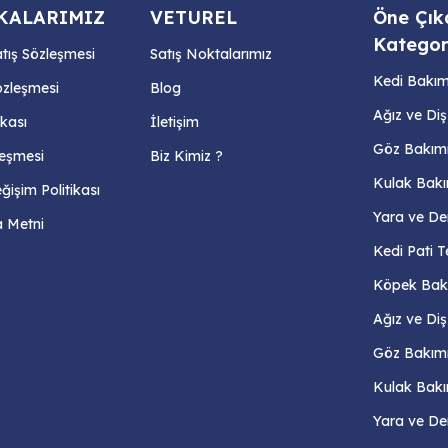
KALARIMIZ
VETUREL
Öne Çık
Kategor
atış Sözleşmesi
Satış Noktalarımız
Kedi Bakım 
özleşmesi
Blog
Ağız ve Di
ikası
İletişim
Göz Bakım
zleşmesi
Biz Kimiz ?
Kulak Bakı
işim Politikası
Yara ve De
 Metni
Kedi Pati T
Köpek Bakı
Ağız ve Di
Göz Bakım
Kulak Bakı
Yara ve De