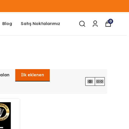
0
Blog
Satış Noktalarımız
zalan
İlk eklenen