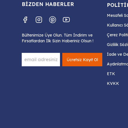
BİZDEN HABERLER
POLİTİ
Mesafeli S
Kullanıcı S
Çerez Polit
Bültenimize Üye Olun. Tüm İndirim ve
Fırsatlardan İlk Sizin Haberiniz Olsun !
Gizlilik Sö
İade ve Değ
Ücretsiz Kayıt Ol
Aydınlatma
ETK
KVKK