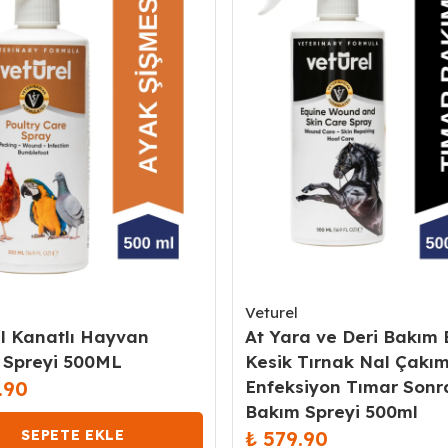
Veturel
l Kanatlı Hayvan
At Yara ve Deri Bakım 
 Spreyi 500ML
Kesik Tırnak Nal Çakım
.90
Enfeksiyon Tımar Sonr
Bakım Spreyi 500ml
SEPETE EKLE
₺ 579.90