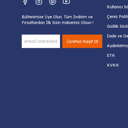
Kullanıcı S
Çerez Polit
Bültenimize Üye Olun. Tüm İndirim ve
Fırsatlardan İlk Sizin Haberiniz Olsun !
Gizlilik Sö
İade ve Değ
Ücretsiz Kayıt Ol
Aydınlatma
ETK
KVKK