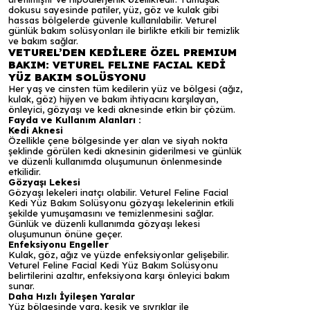
dokusu sayesinde patiler, yüz, göz ve kulak gibi
hassas bölgelerde güvenle kullanılabilir. Veturel
günlük bakım solüsyonları ile birlikte etkili bir temizlik
ve bakım sağlar.
VETUREL’DEN KEDİLERE ÖZEL PREMIUM
BAKIM: VETUREL FELINE FACIAL KEDİ
YÜZ BAKIM SOLÜSYONU
Her yaş ve cinsten tüm kedilerin yüz ve bölgesi (ağız,
kulak, göz) hijyen ve bakım ihtiyacını karşılayan,
önleyici, gözyaşı ve kedi aknesinde etkin bir çözüm.
Fayda ve Kullanım Alanları :
Kedi Aknesi
Özellikle çene bölgesinde yer alan ve siyah nokta
şeklinde görülen kedi aknesinin giderilmesi ve günlük
ve düzenli kullanımda oluşumunun önlenmesinde
etkilidir.
Gözyaşı Lekesi
Gözyaşı lekeleri inatçı olabilir. Veturel Feline Facial
Kedi Yüz Bakım Solüsyonu gözyaşı lekelerinin etkili
şekilde yumuşamasını ve temizlenmesini sağlar.
Günlük ve düzenli kullanımda gözyaşı lekesi
oluşumunun önüne geçer.
Enfeksiyonu Engeller
Kulak, göz, ağız ve yüzde enfeksiyonlar gelişebilir.
Veturel Feline Facial Kedi Yüz Bakım Solüsyonu
belirtilerini azaltır, enfeksiyona karşı önleyici bakım
sunar.
Daha Hızlı İyileşen Yaralar
Yüz bölgesinde yara, kesik ve sıyrıklar ile