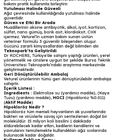
bakımı pratik kullanımla birleştirir.
Yutulması Halinde Güvenli
Ağız çevresinde kullanıldığında yutulması halinde
güvenlidir.
Güven ve Etki Bir Arada
Muadillerinin aksine
antibiyotik, alkol, iyot, kortizon,
sülfat, nano gümüş, borik asit, klordioksit, CHX
içermez. Veturel’in uzman bakım sunan üstün
veteriner formülü 3 güvenilir bileşenden oluşur.
Gücünü zararlı kimyasallardan değil bilimden alır.
Teknopark’ta Geliştirildi
Dr KOCHERS, Türkiye’de satışını yaptığı ürünleri, yerel
yönetmelik ve cinslere uygun bir şekilde Bursa Teknik
Üniversitesi Teknoparkı’ndaki araştırma merkezinde
geliştirmektedir.
Geri Dönüştürülebilir Ambalaj
Veturel ürünlerinin tümü geri dönüştürülebilir ambalaja
sahiptir.
İçerik Listesi :
Ingredients :
Elektrolize su (yardımcı madde), (Kaya
Tuzu) (yardımcı madde),
HOCI
(Hipokloröz %0.011)
(
Aktif Madde
)
Hipokloröz Nedir ?
Hipokloröz tüm memeli hayvanların ak yuvarlarında
bakteri ve virüslerle savaş için sentezlenen doğal bir
moleküldür. 15 milyon koli basilini 1 dakikada
öldürebilecek kadar etkin, kedilerin kendilerini ve
yavrularını temizlemekte kullandıkları ağız sıvılarında
bulunacak kadar doğaldır.
Kullanım Şekli ve Dozu :