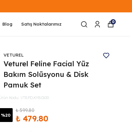
0
Blog
Satış Noktalarımız
VETUREL
Veturel Feline Facial Yüz
Bakım Solüsyonu & Disk
Pamuk Set
Ürün Kodu
:
VTR.PD.KYB.0100
₺ 599.80
%
20
₺ 479.80