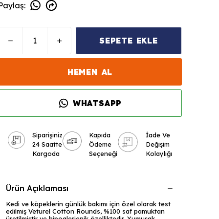
Paylaş
:
SEPETE EKLE
HEMEN AL
WHATSAPP
Siparişiniz
Kapıda
İade Ve
24 Saatte
Ödeme
Değişim
Kargoda
Seçeneği
Kolaylığı
Ürün Açıklaması
Kedi ve köpeklerin günlük bakımı için özel olarak test
edilmiş Veturel Cotton Rounds, %100 saf pamuktan
üretilmiştir ve hipoalerjenik özelliktedir. Yumuşak