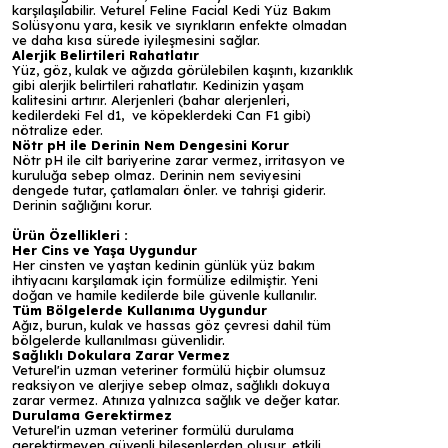
karşılaşılabilir. Veturel Feline Facial Kedi Yüz Bakım
Solüsyonu yara, kesik ve sıyrıkların enfekte olmadan
ve daha kısa sürede iyileşmesini sağlar.
Alerjik Belirtileri Rahatlatır
Yüz, göz, kulak ve ağızda görülebilen kaşıntı, kızarıklık
gibi alerjik belirtileri rahatlatır. Kedinizin yaşam
kalitesini artırır. Alerjenleri (bahar alerjenleri,
kedilerdeki Fel d1,
ve köpeklerdeki Can F1 gibi)
nötralize eder.
Nötr pH ile Derinin Nem Dengesini Korur
Nötr pH ile cilt bariyerine zarar vermez, irritasyon ve
kuruluğa sebep olmaz. Derinin nem seviyesini
dengede tutar, çatlamaları önler. ve tahrişi giderir.
Derinin sağlığını korur.
Ürün Özellikleri :
Her Cins ve Yaşa Uygundur
Her cinsten ve yaştan kedinin günlük yüz bakım
ihtiyacını karşılamak için formülize edilmiştir. Yeni
doğan ve hamile kedilerde bile güvenle kullanılır.
Tüm Bölgelerde Kullanıma Uygundur
Ağız, burun, kulak ve hassas göz çevresi dahil tüm
bölgelerde kullanılması güvenlidir.
Sağlıklı Dokulara Zarar Vermez
Veturel'in uzman veteriner formülü hiçbir olumsuz
reaksiyon ve alerjiye sebep olmaz, sağlıklı dokuya
zarar vermez. Atınıza yalnızca sağlık ve değer katar.
Durulama Gerektirmez
Veturel'in uzman veteriner formülü durulama
gerektirmeyen güvenli bileşenlerden oluşur, etkili