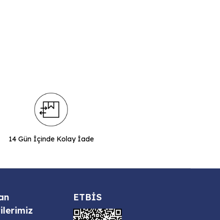
14 Gün İçinde Kolay İade
an
ETBİS
ilerimiz