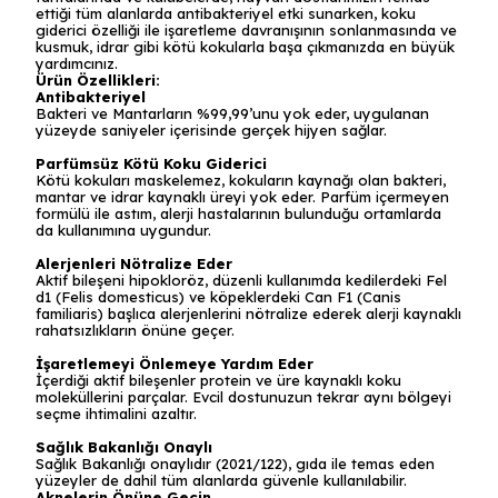
ettiği tüm alanlarda antibakteriyel etki sunarken, koku
giderici özelliği ile işaretleme davranışının sonlanmasında ve
kusmuk, idrar gibi kötü kokularla başa çıkmanızda en büyük
yardımcınız.
Ürün Özellikleri:
Antibakteriyel
Bakteri ve Mantarların %99,99’unu yok eder, uygulanan
yüzeyde saniyeler içerisinde gerçek hijyen sağlar.
Parfümsüz Kötü Koku Giderici
Kötü kokuları maskelemez, kokuların kaynağı olan bakteri,
mantar ve idrar kaynaklı üreyi yok eder. Parfüm içermeyen
formülü ile astım, alerji hastalarının bulunduğu ortamlarda
da kullanımına uygundur.
Alerjenleri Nötralize Eder
Aktif bileşeni hipokloröz, düzenli kullanımda kedilerdeki Fel
d1 (Felis domesticus) ve köpeklerdeki Can F1 (Canis
familiaris) başlıca alerjenlerini nötralize ederek alerji kaynaklı
rahatsızlıkların önüne geçer.
İşaretlemeyi Önlemeye Yardım Eder
İçerdiği aktif bileşenler protein ve üre kaynaklı koku
moleküllerini parçalar. Evcil dostunuzun tekrar aynı bölgeyi
seçme ihtimalini azaltır.
Sağlık Bakanlığı Onaylı
Sağlık Bakanlığı onaylıdır (2021/122), gıda ile temas eden
yüzeyler de dahil tüm alanlarda güvenle kullanılabilir.
Aknelerin Önüne Geçin