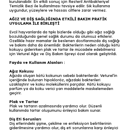
kurulanabilir. En etkili sonuç için Resteril Antibakteriyel
Temizlik Bezi ile kullanılması tavsiye edilir. Sık kullanıma
uygundur, yüzeylere ve hassas ciltlere zarar vermez.
AĞIZ VE DİŞ SAĞLIĞINDA ETKİLİ BAKIM PRATİK
UYGULAMA İLE BİRLEŞTİ
Evcil hayvanlarda da tıpkı bizlerde olduğu gibi ağız sağlığı
bozulduğunda genel sağlık durumu da olumsuz etkilenir.
Özellikle hazır mamalar ile beslenen dostlarımızda diş sağlığı
ve bakımı daha da önemlidir. Bakterilerin neden olduğu kötü
kokuyu giderirken plak ve tartar ile mücadele edebilmeniz
için Veturel Ağız ve Diş Bakım Spreyi özel olarak geliştirildi.
Fayda ve Kullanım Alanları :
Ağız Kokusu
Ağızda oluşan kötü kokunun sebebi bakterilerdir. Veturel’in
içeriğinde bulunan hipokloröz, ağızdaki bakterileri
uzaklaştırır ve koku moleküllerini parçalar. Kötü kokuyu
parfüm ya da koku verici yan maddelerle maskelemeden
geçirir.
Plak ve Tartar
Plak ve tartarın azalmasında yardımcı olur. Düzenli
kullanımda tartar oluşumunu önleyici bakım sunar.
Diş Eti Sorunları
Diş etlerindeki şişme, çekilme ve enfeksiyon belirtilerinin
giderilmesine yardımcı olur, diş eti sorunlarına karşı önleyici