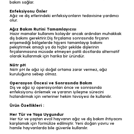
bakım sağlar.
Enfeksiyonu Önler
Ağız ve diş etlerindeki enfeksiyonların tedavisine yardımcı
olur.
Ağız Bakım Rutini Tamamlayıcısı
Hazır mamalar kullanımı kolaydır ancak ardından muhakkak
diş bakımı gerektirir.Diş fırçalama sonrasında fırçanın
erişemediği bölgelerde hijyeni tamamlayıp bakımı
pekiştirmek amaçlı ya da hiçbir şekilde dişlerinin
fırçalanmasına müsade etmeyen patili dostlarda alternatif
olarak kullanmak için harika bir üründür.
Nötr pH
Nötr pH ile ağız içi doğal ortama zarar vermez, ağız
kuruluğuna sebep olmaz.
Operasyon Öncesi ve Sonrasında Bakım
Diş ve ağız içi operasyonları önce ve sonrasında
enfeksiyonu önlemek ve yaranın iyileşme sürecini
hızlandırmak için veteriner hekim tavsiyesi ile kullanılır.
Ürün Özellikleri :
Her Tür ve Yaşa Uygundur
Her tür ve yaştan evcil hayvanın ağız ve diş bakım ihtiyacını
karşılamak için formülize edilmiştir. Yeni doğan yavru ve
hamile hayvanlarda bile güvenle kullanılır.