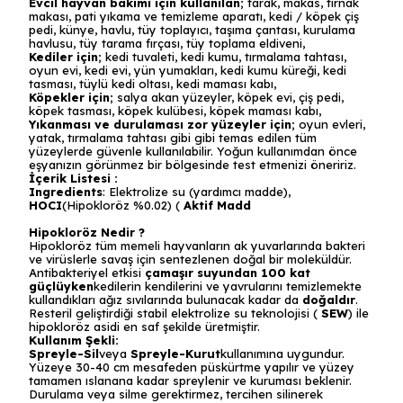
Evcil hayvan bakımı için kullanılan
; tarak, makas, tırnak
makası, pati yıkama ve temizleme aparatı, kedi / köpek çiş
pedi, künye, havlu, tüy toplayıcı, taşıma çantası, kurulama
havlusu, tüy tarama fırçası, tüy toplama eldiveni,
Kediler için
; kedi tuvaleti, kedi kumu, tırmalama tahtası,
oyun evi, kedi evi, yün yumakları, kedi kumu küreği, kedi
tasması, tüylü kedi oltası, kedi maması kabı,
Köpekler için
; salya akan yüzeyler, köpek evi, çiş pedi,
köpek tasması, köpek kulübesi, köpek maması kabı,
Yıkanması ve durulaması zor yüzeyler için
; oyun evleri,
yatak, tırmalama tahtası gibi gibi temas edilen tüm
yüzeylerde güvenle kullanılabilir. Yoğun kullanımdan önce
eşyanızın görünmez bir bölgesinde test etmenizi öneririz.
İçerik Listesi :
Ingredients
: Elektrolize su (yardımcı madde),
HOCI
(Hipokloröz %0.02) (
Aktif Madd
Hipokloröz Nedir ?
Hipokloröz tüm memeli hayvanların ak yuvarlarında bakteri
ve virüslerle savaş için sentezlenen doğal bir moleküldür.
Antibakteriyel etkisi
çamaşır suyundan 100 kat
güçlüyken
kedilerin kendilerini ve yavrularını temizlemekte
kullandıkları ağız sıvılarında bulunacak kadar da
doğaldır
.
Resteril geliştirdiği stabil elektrolize su teknolojisi (
SEW
) ile
hipokloröz asidi en saf şekilde üretmiştir.
Kullanım Şekli:
Spreyle-Sil
veya
Spreyle-Kurut
kullanımına uygundur.
Yüzeye 30-40 cm mesafeden püskürtme yapılır ve yüzey
tamamen ıslanana kadar spreylenir ve kuruması beklenir.
Durulama veya silme gerektirmez, tercihen silinerek