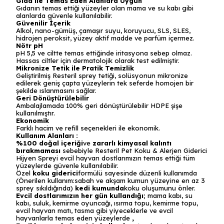
Gıda ile Temas Eden Alanlara Uygun
Gıdanın temas ettiği yüzeyler olan mama ve su kabı gibi
alanlarda güvenle kullanılabilir.
Güvenilir İçerik
Alkol, nano-gümüş, çamaşır suyu, koruyucu, SLS, SLES,
hidrojen peroksit, yüzey aktif madde ve parfüm içermez.
Nötr pH
pH 5,5 ve ciltte temas ettiğinde iritasyona sebep olmaz.
Hassas ciltler için dermatolojik olarak test edilmiştir.
Mikronize Tetik ile Pratik Temizlik
Geliştirilmiş Resteril sprey tetiği, solüsyonun mikronize
edilerek geniş çapta yüzeylerin tek seferde homojen bir
şekilde ıslanmasını sağlar.
Geri Dönüştürülebilir
Ambalajlamada 100% geri dönüştürülebilir HDPE şişe
kullanılmıştır.
Ekonomik
Farklı hacim ve refill seçenekleri ile ekonomik.
Kullanım Alanları :
%100 doğal içeriği
ve
zararlı kimyasal kalıntı
bırakmaması
sebebiyle Resteril Pet Koku & Alerjen Giderici
Hijyen Spreyi evcil hayvan dostlarımızın temas ettiği tüm
yüzeylerde güvenle kullanılabilir.
Özel
koku giderici
formülü sayesinde düzenli kullanımda
(Önerilen kullanım:sabah ve akşam kumun yüzeyine en az 3
sprey sıkıldığında)
kedi kumunda
koku oluşumunu önler.
Evcil dostlarımızın her gün kullandığı
; mama kabı, su
kabı, suluk, kemirme oyuncağı, ısırma topu, kemirme topu,
evcil hayvan matı, tasma gibi yiyeceklerle ve evcil
hayvanlarla temas eden yüzeylerde
,