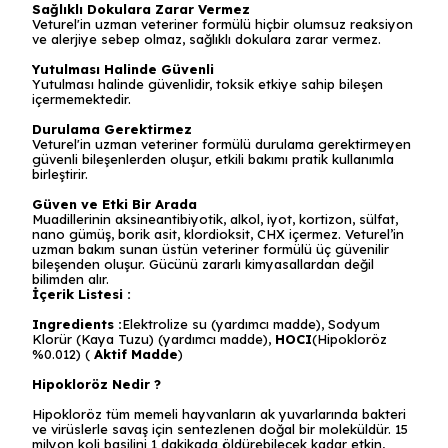
Sağlıklı Dokulara Zarar Vermez
Veturel'in uzman veteriner formülü hiçbir olumsuz reaksiyon
ve alerjiye sebep olmaz, sağlıklı dokulara zarar vermez.
Yutulması Halinde Güvenli
Yutulması halinde güvenlidir, toksik etkiye sahip bileşen
içermemektedir.
Durulama Gerektirmez
Veturel'in uzman veteriner formülü durulama gerektirmeyen
güvenli bileşenlerden oluşur, etkili bakımı pratik kullanımla
birleştirir.
Güven ve Etki Bir Arada
Muadillerinin aksineantibiyotik, alkol, iyot, kortizon, sülfat,
nano gümüş, borik asit, klordioksit, CHX içermez. Veturel’in
uzman bakım sunan üstün veteriner formülü üç güvenilir
bileşenden oluşur. Gücünü zararlı kimyasallardan değil
bilimden alır.
İçerik Listesi :
Ingredients :
Elektrolize su (yardımcı madde), Sodyum
Klorür (Kaya Tuzu) (yardımcı madde),
HOCI
(Hipokloröz
%0.012) (
Aktif Madde
)
Hipokloröz Nedir ?
Hipokloröz tüm memeli hayvanların ak yuvarlarında bakteri
ve virüslerle savaş için sentezlenen doğal bir moleküldür. 15
milyon koli basilini 1 dakikada öldürebilecek kadar etkin,