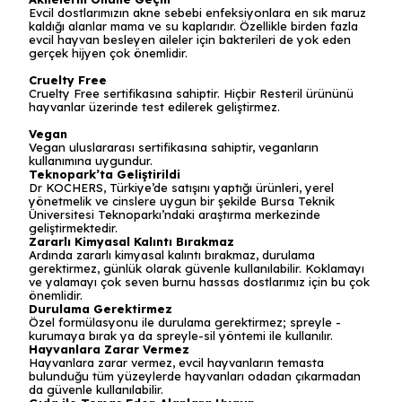
Evcil dostlarımızın akne sebebi enfeksiyonlara en sık maruz
kaldığı alanlar mama ve su kaplarıdır. Özellikle birden fazla
evcil hayvan besleyen aileler için bakterileri de yok eden
gerçek hijyen çok önemlidir.
Cruelty Free
Cruelty Free sertifikasına sahiptir. Hiçbir Resteril ürününü
hayvanlar üzerinde test edilerek geliştirmez.
Vegan
Vegan uluslararası sertifikasına sahiptir, veganların
kullanımına uygundur.
Teknopark’ta Geliştirildi
Dr KOCHERS, Türkiye’de satışını yaptığı ürünleri, yerel
yönetmelik ve cinslere uygun bir şekilde Bursa Teknik
Üniversitesi Teknoparkı’ndaki araştırma merkezinde
geliştirmektedir.
Zararlı Kimyasal Kalıntı Bırakmaz
Ardında zararlı kimyasal kalıntı bırakmaz, durulama
gerektirmez, günlük olarak güvenle kullanılabilir. Koklamayı
ve yalamayı çok seven burnu hassas dostlarımız için bu çok
önemlidir.
Durulama Gerektirmez
Özel formülasyonu ile durulama gerektirmez; spreyle -
kurumaya bırak ya da spreyle-sil yöntemi ile kullanılır.
Hayvanlara Zarar Vermez
Hayvanlara zarar vermez, evcil hayvanların temasta
bulunduğu tüm yüzeylerde hayvanları odadan çıkarmadan
da güvenle kullanılabilir.