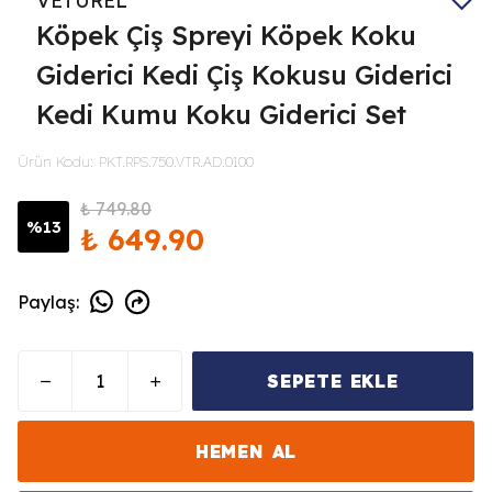
VETUREL
Köpek Çiş Spreyi Köpek Koku
Giderici Kedi Çiş Kokusu Giderici
Kedi Kumu Koku Giderici Set
Ürün Kodu
:
PKT.RPS.750.VTR.AD.0100
₺ 749.80
%
13
₺ 649.90
Paylaş
:
SEPETE EKLE
HEMEN AL