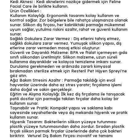
Kedi Aknesi : Kedi aknelerini nazikçe gidermek için Feline
Facial Care ile birlikte kullanın.
Ürün Özellikleri :
Kullanım Kolaylığı: Ergonomik tasarımı kolay kullanım ve
kontrol sağlar. Zor bölgelere bile rahatça ulaşmanıza olanak
sunar. Silikon diş fırçası, her kalınlıktaki parmağa mükemmel
uyum sağlar, yutulma riskini azaltır, rahat ve güvenli kullanım
sunar.
Sağlıklı Dokulara Zarar Vermez : Diş etlerini tahriş etmez,
sağlıklı dokulara zarar vermez. Yumuşak silikon yapısı, diş
etlerine zarar vermeden masaj etkisi oluşturur.
Güvenli ve Dayanıklı Malzeme: BPA ve ftalat içermeyen gıda
sınıfı silikondan üretilmiştir. Silikon malzeme, uzun süreli
kullanıma dayanıklıdır ve kolayca temizleme imkanı sunar.
Durulama gerekmeden ve ardınızda zararlı kimyasal
bırakmadan sterilize etmek için Resteril Pet Hijyen Spreyi'ne
göz atın.
Ağız Bakım Stresini Azaltır : Parmağa takıldığı için evcil
hayvanlar üzerinde daha az stres yaratır; fırçalama işlemi
daha doğal ve sakin gerçekleşir.
Eğitim ve Alışma Kolaylığı: İlk kez diş fırçalama ile tanışacak
patili dostlar için parmağa takılan fırçalar daha kolay bir
kullanım sunar.
Taşınabilir ve Pratik: Kompakt yapısı ve saklama kabı
sayesinde seyahatlerde veya dış mekanda hijyenik ve pratik
kullanım sunar.
Hijyenik Tasarım: Bakterilerin silikon yüzeye tutunması
plastik yüzeye tutunmasından daha zordur. Sıradan plastik
fırçalı silikon parmak fırçalar üzerlerinde daha çok bakteri
biriktirir. Veturel Diş Bakım Fırçası inovatif ve tamamı