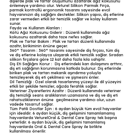
dişlerde plak ve tartar oluşumunu azaltarak ağız kokusunu
önlemeye yardımcı olur. Veturel Silikon Parmak Fırça,
parmak kontrollü ergonomik tasarımı sayesinde evcil
hayvanınızın diş sağlığını destekler. Silikon yapısı, diş etlerine
zarar vermeden etkili bir temizlik sağlar ve kolay kullanım
sunar.
Fayda ve Kullanım Alanları :
Kötü Ağız Kokusunu Giderir : Düzenli kullanımda ağız
kokusunu azaltarak daha taze nefes sağlar.
Plak ve Tartar Bakım : Plak ve tartarı düzenli kullanımda
azaltır, birikiminin önüne geçer.
360° Tasarım : 360° tasarımı sayesinde diş fırçası, tüm diş
ve diş etlerine kolayca ulaşarak etkili temizlik sağlar. Sıradan
silikon fırçalara göre 12 kat daha fazla kıla sahiptir.
Diş Eti Sağlığını Korur : Diş etlerindeki kan dolaşımını arttırır,
diş eti sağlığının korunmasına katkıda bulunur. Diş etlerinde
biriken plak ve tartarı mekanik aşındırma yoluyla
temizleyerek diş eti çekilmesi ve şişmesini önler.
Dil Temizliği : Özel olarak tasarlanmış yüzeyi ile dil yüzeyini
etkili bir şekilde temizler, ağızda ferahlık sağlar.
Veteriner Ziyaretlerini Azaltır : Düzenli kullanımda veteriner
diş temizliği seans aralıklarının uzamasına ve diş ve diş eti
rahatsızlıklarının önüne geçilmesine yardımcı olur, uzun
vadede tasarruf sağlar.
Tüm Patili Dostlar İçin : 6 aydan büyük tüm evcil hayvanlar
için idealdir. 6 aydan küçük, diş gelişimini tamamlamamış
hayvanlarda VeturelOral & Dental Care Spray tek başına
yeterlidir. 6 aydan büyük, diş gelişimini tamamlamış
hayvanlarda Oral & Dental Care Spray ile birlikte
kullanılması önerilir.