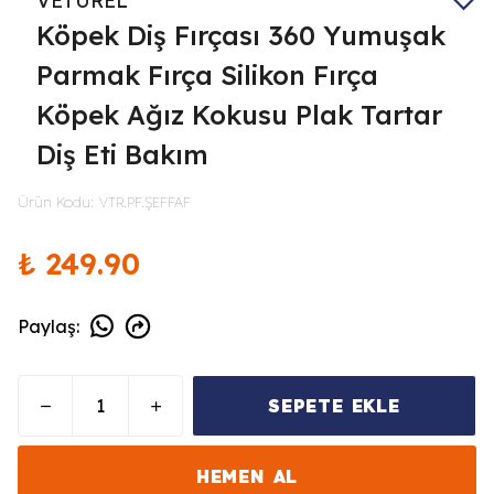
VETUREL
Köpek Diş Fırçası 360 Yumuşak
Parmak Fırça Silikon Fırça
Köpek Ağız Kokusu Plak Tartar
Diş Eti Bakım
Ürün Kodu
:
VTR.PF.ŞEFFAF
₺ 249.90
Paylaş
:
SEPETE EKLE
HEMEN AL