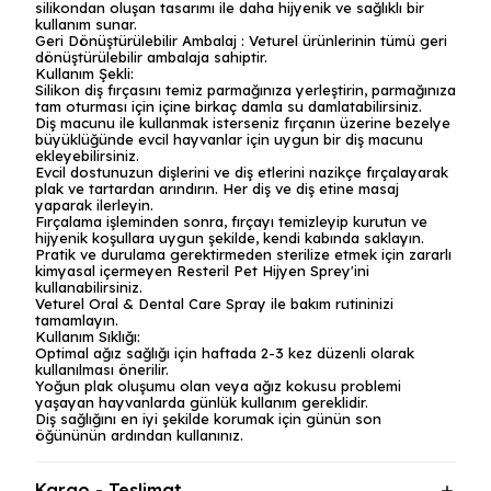
silikondan oluşan tasarımı ile daha hijyenik ve sağlıklı bir
kullanım sunar.
Geri Dönüştürülebilir Ambalaj : Veturel ürünlerinin tümü geri
dönüştürülebilir ambalaja sahiptir.
Kullanım Şekli:
Silikon diş fırçasını temiz parmağınıza yerleştirin, parmağınıza
tam oturması için içine birkaç damla su damlatabilirsiniz.
Diş macunu ile kullanmak isterseniz fırçanın üzerine bezelye
büyüklüğünde evcil hayvanlar için uygun bir diş macunu
ekleyebilirsiniz.
Evcil dostunuzun dişlerini ve diş etlerini nazikçe fırçalayarak
plak ve tartardan arındırın. Her diş ve diş etine masaj
yaparak ilerleyin.
Fırçalama işleminden sonra, fırçayı temizleyip kurutun ve
hijyenik koşullara uygun şekilde, kendi kabında saklayın.
Pratik ve durulama gerektirmeden sterilize etmek için zararlı
kimyasal içermeyen Resteril Pet Hijyen Sprey'ini
kullanabilirsiniz.
Veturel Oral & Dental Care Spray ile bakım rutininizi
tamamlayın.
Kullanım Sıklığı:
Optimal ağız sağlığı için haftada 2-3 kez düzenli olarak
kullanılması önerilir.
Yoğun plak oluşumu olan veya ağız kokusu problemi
yaşayan hayvanlarda günlük kullanım gereklidir.
Diş sağlığını en iyi şekilde korumak için günün son
öğününün ardından kullanınız.
Kargo - Teslimat