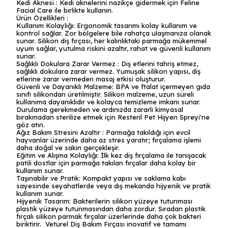
Kedi Aknesi : Kedi aknelerini nazikçe gidermek için Feline
Facial Care ile birlikte kullanın.
Ürün Özellikleri :
Kullanım Kolaylığı: Ergonomik tasarımı kolay kullanım ve
kontrol sağlar. Zor bölgelere bile rahatça ulaşmanıza olanak
sunar. Silikon diş fırçası, her kalınlıktaki parmağa mükemmel
uyum sağlar, yutulma riskini azaltır, rahat ve güvenli kullanım
sunar.
Sağlıklı Dokulara Zarar Vermez : Diş etlerini tahriş etmez,
sağlıklı dokulara zarar vermez. Yumuşak silikon yapısı, diş
etlerine zarar vermeden masaj etkisi oluşturur.
Güvenli ve Dayanıklı Malzeme: BPA ve ftalat içermeyen gıda
sınıfı silikondan üretilmiştir. Silikon malzeme, uzun süreli
kullanıma dayanıklıdır ve kolayca temizleme imkanı sunar.
Durulama gerekmeden ve ardınızda zararlı kimyasal
bırakmadan sterilize etmek için Resteril Pet Hijyen Spreyi'ne
göz atın.
Ağız Bakım Stresini Azaltır : Parmağa takıldığı için evcil
hayvanlar üzerinde daha az stres yaratır; fırçalama işlemi
daha doğal ve sakin gerçekleşir.
Eğitim ve Alışma Kolaylığı: İlk kez diş fırçalama ile tanışacak
patili dostlar için parmağa takılan fırçalar daha kolay bir
kullanım sunar.
Taşınabilir ve Pratik: Kompakt yapısı ve saklama kabı
sayesinde seyahatlerde veya dış mekanda hijyenik ve pratik
kullanım sunar.
Hijyenik Tasarım: Bakterilerin silikon yüzeye tutunması
plastik yüzeye tutunmasından daha zordur. Sıradan plastik
fırçalı silikon parmak fırçalar üzerlerinde daha çok bakteri
biriktirir. Veturel Diş Bakım Fırçası inovatif ve tamamı