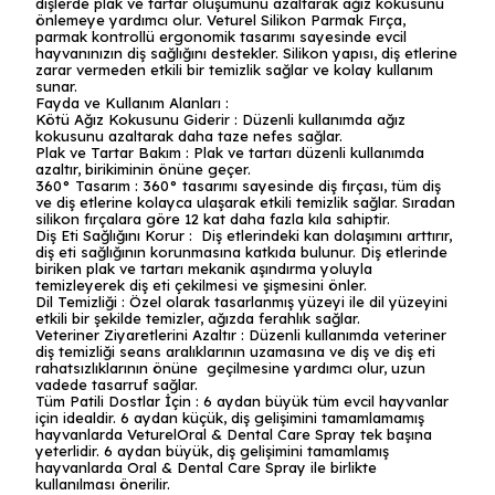
dişlerde plak ve tartar oluşumunu azaltarak ağız kokusunu
önlemeye yardımcı olur. Veturel Silikon Parmak Fırça,
parmak kontrollü ergonomik tasarımı sayesinde evcil
hayvanınızın diş sağlığını destekler. Silikon yapısı, diş etlerine
zarar vermeden etkili bir temizlik sağlar ve kolay kullanım
sunar.
Fayda ve Kullanım Alanları :
Kötü Ağız Kokusunu Giderir : Düzenli kullanımda ağız
kokusunu azaltarak daha taze nefes sağlar.
Plak ve Tartar Bakım : Plak ve tartarı düzenli kullanımda
azaltır, birikiminin önüne geçer.
360° Tasarım : 360° tasarımı sayesinde diş fırçası, tüm diş
ve diş etlerine kolayca ulaşarak etkili temizlik sağlar. Sıradan
silikon fırçalara göre 12 kat daha fazla kıla sahiptir.
Diş Eti Sağlığını Korur : Diş etlerindeki kan dolaşımını arttırır,
diş eti sağlığının korunmasına katkıda bulunur. Diş etlerinde
biriken plak ve tartarı mekanik aşındırma yoluyla
temizleyerek diş eti çekilmesi ve şişmesini önler.
Dil Temizliği : Özel olarak tasarlanmış yüzeyi ile dil yüzeyini
etkili bir şekilde temizler, ağızda ferahlık sağlar.
Veteriner Ziyaretlerini Azaltır : Düzenli kullanımda veteriner
diş temizliği seans aralıklarının uzamasına ve diş ve diş eti
rahatsızlıklarının önüne geçilmesine yardımcı olur, uzun
vadede tasarruf sağlar.
Tüm Patili Dostlar İçin : 6 aydan büyük tüm evcil hayvanlar
için idealdir. 6 aydan küçük, diş gelişimini tamamlamamış
hayvanlarda VeturelOral & Dental Care Spray tek başına
yeterlidir. 6 aydan büyük, diş gelişimini tamamlamış
hayvanlarda Oral & Dental Care Spray ile birlikte
kullanılması önerilir.