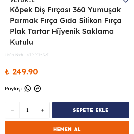
VETUREL
Köpek Diş Fırçası 360 Yumuşak
Parmak Fırça Gıda Silikon Fırça
Plak Tartar Hijyenik Saklama
Kutulu
Ürün Kodu
:
VTR.PF.MAVİ
₺ 249.90
Paylaş
:
SEPETE EKLE
HEMEN AL