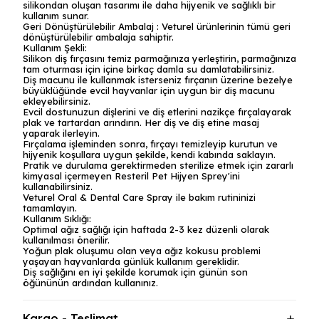
silikondan oluşan tasarımı ile daha hijyenik ve sağlıklı bir
kullanım sunar.
Geri Dönüştürülebilir Ambalaj : Veturel ürünlerinin tümü geri
dönüştürülebilir ambalaja sahiptir.
Kullanım Şekli:
Silikon diş fırçasını temiz parmağınıza yerleştirin, parmağınıza
tam oturması için içine birkaç damla su damlatabilirsiniz.
Diş macunu ile kullanmak isterseniz fırçanın üzerine bezelye
büyüklüğünde evcil hayvanlar için uygun bir diş macunu
ekleyebilirsiniz.
Evcil dostunuzun dişlerini ve diş etlerini nazikçe fırçalayarak
plak ve tartardan arındırın. Her diş ve diş etine masaj
yaparak ilerleyin.
Fırçalama işleminden sonra, fırçayı temizleyip kurutun ve
hijyenik koşullara uygun şekilde, kendi kabında saklayın.
Pratik ve durulama gerektirmeden sterilize etmek için zararlı
kimyasal içermeyen Resteril Pet Hijyen Sprey'ini
kullanabilirsiniz.
Veturel Oral & Dental Care Spray ile bakım rutininizi
tamamlayın.
Kullanım Sıklığı:
Optimal ağız sağlığı için haftada 2-3 kez düzenli olarak
kullanılması önerilir.
Yoğun plak oluşumu olan veya ağız kokusu problemi
yaşayan hayvanlarda günlük kullanım gereklidir.
Diş sağlığını en iyi şekilde korumak için günün son
öğününün ardından kullanınız.
Kargo - Teslimat