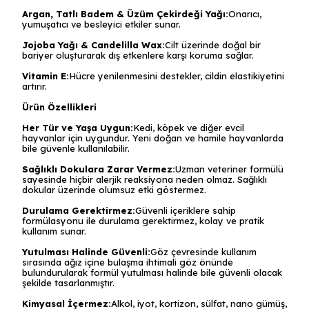
Argan, Tatlı Badem & Üzüm Çekirdeği Yağı:
Onarıcı,
yumuşatıcı ve besleyici etkiler sunar.
Jojoba Yağı & Candelilla Wax:
Cilt üzerinde doğal bir
bariyer oluşturarak dış etkenlere karşı koruma sağlar.
Vitamin E:
Hücre yenilenmesini destekler, cildin elastikiyetini
artırır.
Ürün Özellikleri
Her Tür ve Yaşa Uygun:
Kedi, köpek ve diğer evcil
hayvanlar için uygundur. Yeni doğan ve hamile hayvanlarda
bile güvenle kullanılabilir.
Sağlıklı Dokulara Zarar Vermez:
Uzman veteriner formülü
sayesinde hiçbir alerjik reaksiyona neden olmaz. Sağlıklı
dokular üzerinde olumsuz etki göstermez.
Durulama Gerektirmez:
Güvenli içeriklere sahip
formülasyonu ile durulama gerektirmez, kolay ve pratik
kullanım sunar.
Yutulması Halinde Güvenli:
Göz çevresinde kullanım
sırasında ağız içine bulaşma ihtimali göz önünde
bulundurularak formül yutulması halinde bile güvenli olacak
şekilde tasarlanmıştır.
Kimyasal İçermez:
Alkol, iyot, kortizon, sülfat, nano gümüş,