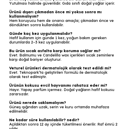
Yutulması halinde güvenlidir. Gıda sınıfı doğal yağlar içerir.
Ürünü dışarı çıkmadan önce mi yoksa sonra mı
kullanmalıyım?
Hem koruyucu hem de onarıcı amaçla; çıkmadan önce ve
döndükten sonra kullanılabilir.
Günde kaç kez uygulanmalıdır?
Hafif kullanım için günde 1 kez, yoğun bakım gereken
durumlarda 2–3 kez uygulanabilir.
Bu ürün sıcak asfalta karşı koruma sağlar mı?
Evet. Balmumu ve Candelilla wax içerikleri sıcak zeminlere
karşı doğal bariyer oluşturur.
Veturel ürünleri dermatolojik olarak test edildi mi?
Evet. Teknopark’ta geliştirilen formülü ile dermatolojik
olarak test edilmiştir.
Ürünün kokusu evcil hayvanımı rahatsız eder mi?
Hayır. Yapay parfüm içermez. Doğal yağların hafif kokusu
zararsızdır.
Ürünü nerede saklamalıyım?
Güneş ışığından uzak, serin ve kuru ortamda muhafaza
edilmelidir.
Ne kadar süre kullanılabilir? nedir?
Açıldıktan sonra 12 ay içinde tüketilmesi önerilir. Raf ömrü 2
yıldır.