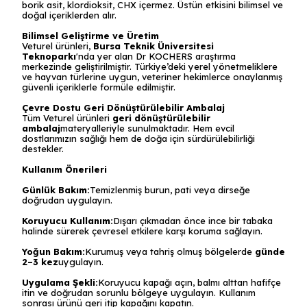
borik asit, klordioksit, CHX içermez. Üstün etkisini bilimsel ve
doğal içeriklerden alır.
Bilimsel Geliştirme ve Üretim
Veturel ürünleri,
Bursa Teknik Üniversitesi
Teknoparkı
'nda yer alan Dr KOCHERS araştırma
merkezinde geliştirilmiştir. Türkiye’deki yerel yönetmeliklere
ve hayvan türlerine uygun, veteriner hekimlerce onaylanmış
güvenli içeriklerle formüle edilmiştir.
Çevre Dostu Geri Dönüştürülebilir Ambalaj
Tüm Veturel ürünleri
geri dönüştürülebilir
ambalaj
materyalleriyle sunulmaktadır. Hem evcil
dostlarımızın sağlığı hem de doğa için sürdürülebilirliği
destekler.
Kullanım Önerileri
Günlük Bakım:
Temizlenmiş burun, pati veya dirseğe
doğrudan uygulayın.
Koruyucu Kullanım:
Dışarı çıkmadan önce ince bir tabaka
halinde sürerek çevresel etkilere karşı koruma sağlayın.
Yoğun Bakım:
Kurumuş veya tahriş olmuş bölgelerde
günde
2–3 kez
uygulayın.
Uygulama Şekli:
Koruyucu kapağı açın, balmı alttan hafifçe
itin ve doğrudan sorunlu bölgeye uygulayın. Kullanım
sonrası ürünü geri itip kapağını kapatın.