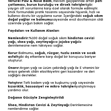
Veturel Paw & Nose Balm
, mevsim geçişlerinde artan
pati
çatlaması, burun kuruluğu ve dirsek tahrişleri
gibi
yaygın cilt sorunlarına karşı özel olarak formüle edilmiştir.
Stick formundaki pratik tasarımı sayesinde hijyenik, hızlı ve
kullanıcı dostu bir uygulama sunar. İçeriğindeki
soğuk sıkım
doğal yağlar ve balmumu
sayesinde evcil dostlarınızın cildi
üzerinde yoğun bakım sağlar.
Faydaları ve Kullanım Alanları
Nemlendirir:
%100 doğal soğuk sıkım
hindistan cevizi
yağı, shea yağı, zeytinyağı
ve
jojoba yağı
ile
derinlemesine nem takviyesi sağlar.
Korur:
Balmumu,
soğuk, rüzgar, tuzlu zemin ve sıcak
asfalt
gibi dış etkenlere karşı doğal bir koruyucu bariyer
oluşturur.
Onarır:
Argan yağı ve üzüm çekirdeği yağı ile E vitamini bir
araya gelerek cildin elastikiyetini geri kazandırır ve deri
sağlığını destekler.
Yatıştırır:
Tatlı badem yağı ve kuşburnu yağı sayesinde
kızarıklık, hassasiyet ve mikro tahrişleri
yatıştırmaya
yardımcı olur.
Doğanın Gücüyle Zenginleştirildi
Shea, Hindistan Cevizi & Zeytinyağı:
Derinlemesine
nemlendirme sağlar.