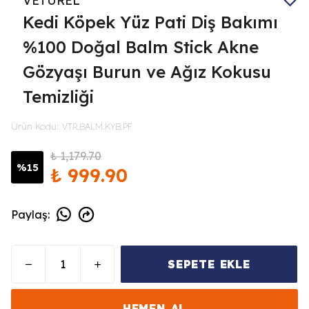
VETUREL
Kedi Köpek Yüz Pati Diş Bakımı
%100 Doğal Balm Stick Akne
Gözyaşı Burun ve Ağız Kokusu
Temizliği
Ürün Kodu
:
VTR.BALM.KYB.PF
₺ 1,179.70
%
15
₺ 999.90
Paylaş
:
SEPETE EKLE
HEMEN AL