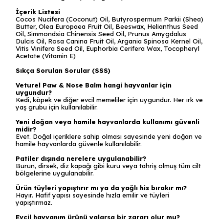
İçerik Listesi
Cocos Nucifera (Coconut) Oil, Butyrospermum Parkii (Shea)
Butter, Olea Europaea Fruit Oil, Beeswax, Helianthus Seed
Oil, Simmondsia Chinensis Seed Oil, Prunus Amygdalus
Dulcis Oil, Rosa Canina Fruit Oil, Argania Spinosa Kernel Oil,
Vitis Vinifera Seed Oil, Euphorbia Cerifera Wax, Tocopheryl
Acetate (Vitamin E)
Sıkça Sorulan Sorular (SSS)
Veturel Paw & Nose Balm hangi hayvanlar için
uygundur?
Kedi, köpek ve diğer evcil memeliler için uygundur. Her ırk ve
yaş grubu için kullanılabilir.
Yeni doğan veya hamile hayvanlarda kullanımı güvenli
midir?
Evet. Doğal içeriklere sahip olması sayesinde yeni doğan ve
hamile hayvanlarda güvenle kullanılabilir.
Patiler dışında nerelere uygulanabilir?
Burun, dirsek, diz kapağı gibi kuru veya tahriş olmuş tüm cilt
bölgelerine uygulanabilir.
Ürün tüyleri yapıştırır mı ya da yağlı his bırakır mı?
Hayır. Hafif yapısı sayesinde hızla emilir ve tüyleri
yapıştırmaz.
Evcil hayvanım ürünü yalarsa bir zararı olur mu?