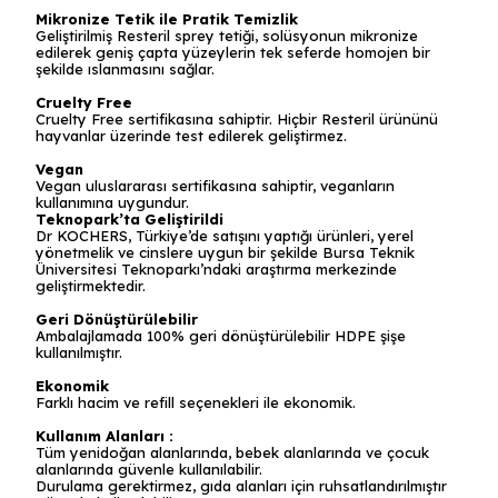
Mikronize Tetik ile Pratik Temizlik
Geliştirilmiş Resteril sprey tetiği, solüsyonun mikronize
edilerek geniş çapta yüzeylerin tek seferde homojen bir
şekilde ıslanmasını sağlar.
Cruelty Free
Cruelty Free sertifikasına sahiptir. Hiçbir Resteril ürününü
hayvanlar üzerinde test edilerek geliştirmez.
Vegan
Vegan uluslararası sertifikasına sahiptir, veganların
kullanımına uygundur.
Teknopark’ta Geliştirildi
Dr KOCHERS, Türkiye’de satışını yaptığı ürünleri, yerel
yönetmelik ve cinslere uygun bir şekilde Bursa Teknik
Üniversitesi Teknoparkı’ndaki araştırma merkezinde
geliştirmektedir.
Geri Dönüştürülebilir
Ambalajlamada 100% geri dönüştürülebilir HDPE şişe
kullanılmıştır.
Ekonomik
Farklı hacim ve refill seçenekleri ile ekonomik.
Kullanım Alanları :
Tüm yenidoğan alanlarında, bebek alanlarında ve çocuk
alanlarında güvenle kullanılabilir.
Durulama gerektirmez, gıda alanları için ruhsatlandırılmıştır