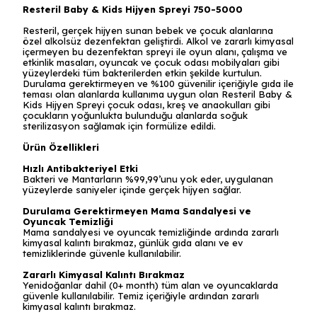
Resteril Baby & Kids Hijyen Spreyi 750-5000
Resteril, gerçek hijyen sunan bebek ve çocuk alanlarına
özel alkolsüz dezenfektan geliştirdi. Alkol ve zararlı kimyasal
içermeyen bu dezenfektan spreyi ile oyun alanı, çalışma ve
etkinlik masaları, oyuncak ve çocuk odası mobilyaları gibi
yüzeylerdeki tüm bakterilerden etkin şekilde kurtulun.
Durulama gerektirmeyen ve %100 güvenilir içeriğiyle gıda ile
teması olan alanlarda kullanıma uygun olan Resteril Baby &
Kids Hijyen Spreyi çocuk odası, kreş ve anaokulları gibi
çocukların yoğunlukta bulunduğu alanlarda soğuk
sterilizasyon sağlamak için formülize edildi.
Ürün Özellikleri
Hızlı Antibakteriyel Etki
Bakteri ve Mantarların %99,99’unu yok eder, uygulanan
yüzeylerde saniyeler içinde gerçek hijyen sağlar.
Durulama Gerektirmeyen Mama Sandalyesi ve
Oyuncak Temizliği
Mama sandalyesi ve oyuncak temizliğinde ardında zararlı
kimyasal kalıntı bırakmaz, günlük gıda alanı ve ev
temizliklerinde güvenle kullanılabilir.
Zararlı Kimyasal Kalıntı Bırakmaz
Yenidoğanlar dahil (0+ month) tüm alan ve oyuncaklarda
güvenle kullanılabilir. Temiz içeriğiyle ardından zararlı
kimyasal kalıntı bırakmaz.