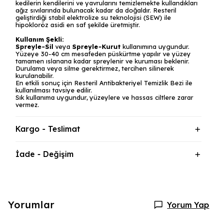
kedilerin kendilerini ve yavrularını temizlemekte kullandıkları
ağız sıvılarında bulunacak kadar da doğaldır. Resteril
geliştirdiği stabil elektrolize su teknolojisi (SEW) ile
hipokloröz asidi en saf şekilde üretmiştir.
Kullanım Şekli:
Spreyle-Sil
veya
Spreyle-Kurut
kullanımına uygundur.
Yüzeye 30-40 cm mesafeden püskürtme yapılır ve yüzey
tamamen ıslanana kadar spreylenir ve kuruması beklenir.
Durulama veya silme gerektirmez, tercihen silinerek
kurulanabilir.
En etkili sonuç için Resteril Antibakteriyel Temizlik Bezi ile
kullanılması tavsiye edilir.
Sık kullanıma uygundur, yüzeylere ve hassas ciltlere zarar
vermez.
Kargo - Teslimat
İade - Değişim
Yorumlar
Yorum Yap