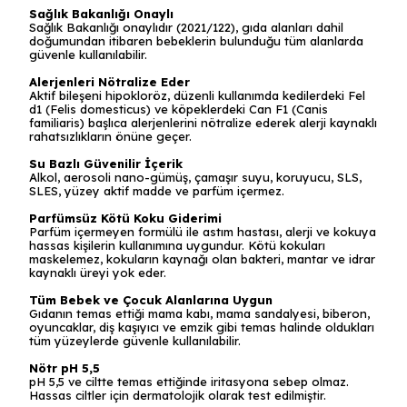
Sağlık Bakanlığı Onaylı
Sağlık Bakanlığı onaylıdır (2021/122), gıda alanları dahil
doğumundan itibaren bebeklerin bulunduğu tüm alanlarda
güvenle kullanılabilir.
Alerjenleri Nötralize Eder
Aktif bileşeni hipokloröz, düzenli kullanımda kedilerdeki Fel
d1 (Felis domesticus) ve köpeklerdeki Can F1 (Canis
familiaris) başlıca alerjenlerini nötralize ederek alerji kaynaklı
rahatsızlıkların önüne geçer.
Su Bazlı Güvenilir İçerik
Alkol, aerosoli nano-gümüş, çamaşır suyu, koruyucu, SLS,
SLES, yüzey aktif madde ve parfüm içermez.
Parfümsüz Kötü Koku Giderimi
Parfüm içermeyen formülü ile astım hastası, alerji ve kokuya
hassas kişilerin kullanımına uygundur. Kötü kokuları
maskelemez, kokuların kaynağı olan bakteri, mantar ve idrar
kaynaklı üreyi yok eder.
Tüm Bebek ve Çocuk Alanlarına Uygun
Gıdanın temas ettiği mama kabı, mama sandalyesi, biberon,
oyuncaklar, diş kaşıyıcı ve emzik gibi temas halinde oldukları
tüm yüzeylerde güvenle kullanılabilir.
Nötr pH 5,5
pH 5,5 ve ciltte temas ettiğinde iritasyona sebep olmaz.
Hassas ciltler için dermatolojik olarak test edilmiştir.