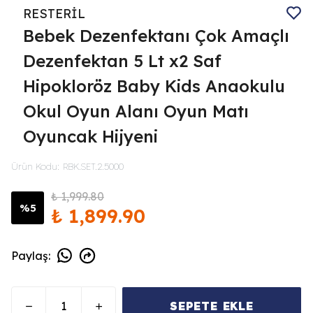
RESTERİL
Bebek Dezenfektanı Çok Amaçlı
Dezenfektan 5 Lt x2 Saf
Hipokloröz Baby Kids Anaokulu
Okul Oyun Alanı Oyun Matı
Oyuncak Hijyeni
Ürün Kodu
:
RBK.SET.2.5000
₺ 1,999.80
%
5
₺ 1,899.90
Paylaş
:
SEPETE EKLE