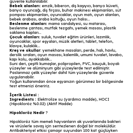
güvenle kullanılabilir.
Bebek alanları:
emzik, biberon, diş kaşıyıcı, banyo küveti,
banyo oyuncağı, diş fırçası, buhar makinesi ekipmanları, süt
pompası ekipmanları, oyuncaklar, oyun matı, oyun alanları,
bebek arabası, araba koltuğu, oyun halısı…
Beslenme alanları
: mama sandalyesi, su matarası,
beslenme çantası, mutfak tezgahı, yemek masası, plastik
saklama kapları…
Çocuk alanları
: suluk, tuvalet eğitim ürünleri, lazımlık,
oyuncaklar, spor eşyaları, müzik aletleri, tablet, telefon,
klavye, kulaklık…
Kreş ve okullar
: yemekhane masaları, perde, halı, havlu,
derslik sıraları, oyun masası, kalemlik, umumi tuvalet, lavabo,
kapı kolu, ayakkabılık…
Suni deri, çeşitli kumaşlar, polipropilen, PVC, kauçuk, boyalı
yüzeyler ve alüminyum gibi yüzeylerde test edilmiştir.
Paslanmaz çelik yüzeyler dahil tüm yüzeylerde güvenle
uygulanabilir.
Yoğun kullanımdan önce eşyanızın görünmez bir bölgesinde
test etmenizi öneririz.
İçerik Listesi :
Ingredients :
Elektrolize su (yardımcı madde), HOCI
(Hipokloröz %0.02) (Aktif Madde)
Hipokloröz Nedir
?
Hipokloröz tüm memeli hayvanların ak yuvarlarında bakteri
ve virüslerle savaş için sentezlenen doğal bir moleküldür.
Antibakteriyel etkisi çamaşır suyundan 100 kat güçlüyken