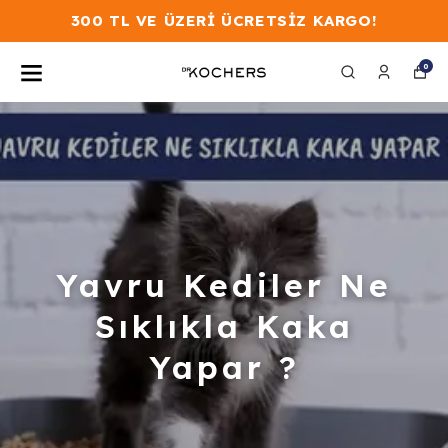
300 TL VE ÜZERİ ÜCRETSİZ KARGO!
0
Yavru Kediler Ne
Sıklıkla Kaka
Yapar ?