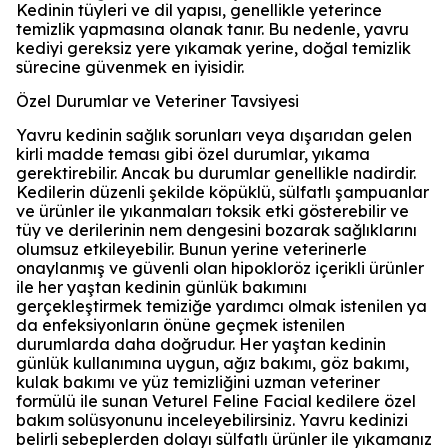
Kedinin tüyleri ve dil yapısı, genellikle yeterince
temizlik yapmasına olanak tanır. Bu nedenle, yavru
kediyi gereksiz yere yıkamak yerine, doğal temizlik
sürecine güvenmek en iyisidir.
Özel Durumlar ve Veteriner Tavsiyesi
Yavru kedinin sağlık sorunları veya dışarıdan gelen
kirli madde teması gibi özel durumlar, yıkama
gerektirebilir. Ancak bu durumlar genellikle nadirdir.
Kedilerin düzenli şekilde köpüklü, sülfatlı şampuanlar
ve ürünler ile yıkanmaları toksik etki gösterebilir ve
tüy ve derilerinin nem dengesini bozarak sağlıklarını
olumsuz etkileyebilir. Bunun yerine veterinerle
onaylanmış ve güvenli olan hipokloröz içerikli ürünler
ile her yaştan kedinin günlük bakımını
gerçekleştirmek temiziğe yardımcı olmak istenilen ya
da enfeksiyonların önüne geçmek istenilen
durumlarda daha doğrudur. Her yaştan kedinin
günlük kullanımına uygun, ağız bakımı, göz bakımı,
kulak bakımı ve yüz temizliğini uzman veteriner
formülü ile sunan Veturel Feline Facial kedilere özel
bakım solüsyonunu inceleyebilirsiniz. Yavru kedinizi
belirli sebeplerden dolayı sülfatlı ürünler ile yıkamanız