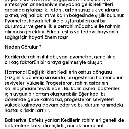
enfeksiyonlar nedeniyle meydana gelir. Belirtileri
arasında iştahsızlık, letarji, artan susuzluk ve idrara
çıkma, vajinal akıntı ve karın bölgesinde şişlik bulunur.
Pyometra, hayati tehlike oluşturabilen acil bir
durumdur ve genellikle cerrahi müdahale ile rahmin
alınması gerektirir. Erken teşhis ve tedavi, hayvanın
sağlığı için hayati önem taşır.
Neden Görülür ?
Kedilerde rahim iltihabı, yani pyometra, genellikle
birkaç faktörün bir araya gelmesiyle oluşur:
Hormonal Değişiklikler: Kedilerin östrus döngüsü
(kızgınlık dönemi) sırasında, progesteron hormonunun
seviyeleri yükselir. Progesteron, rahim astarının
kalınlaşmasını teşvik eder. Bu kalınlaşma, bakteriler
için uygun bir ortam oluşturabilir. Eğer kedi bu
dönemde gebe kalmazsa, progesteron seviyeleri
yüksek kalmaya devam eder ve bu durum rahimdeki
hastalık riskini artırır.
Bakteriyel Enfeksiyonlar: Kedilerin rahimleri genellikle
bakterilere karşı dirençlidir, ancak hormonal