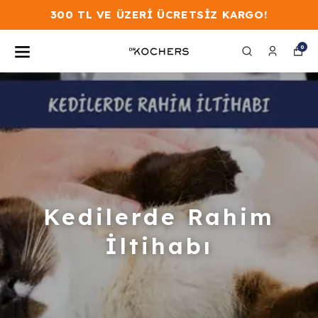
300 TL VE ÜZERİ ÜCRETSİZ KARGO!
0
Kedilerde Rahim
İltihabı