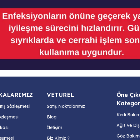
KALARIMIZ
VETUREL
Öne Çık
Kategor
atış Sözleşmesi
Satış Noktalarımız
Kedi Bakım 
özleşmesi
Blog
Ağız ve Di
ikası
İletişim
Göz Bakım
zleşmesi
Biz Kimiz ?