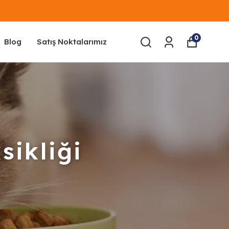
Z KARGO!
0
Blog
Satış Noktalarımız
sikliği