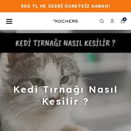
İ ÜCRETSİZ KARGO!
300 TL VE ÜZER
0
Kedi Tırnağı Nasıl
Kesilir ?