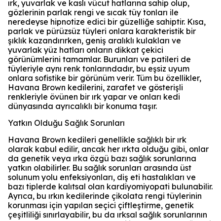
ırk, yuvarlak ve kaslı vücut hatlarına sahip olup,
gözlerinin parlak rengi ve sıcak tüy tonları ile
neredeyse hipnotize edici bir güzelliğe sahiptir. Kısa,
parlak ve pürüzsüz tüyleri onlara karakteristik bir
şıklık kazandırırken, geniş aralıklı kulakları ve
yuvarlak yüz hatları onların dikkat çekici
görünümlerini tamamlar. Burunları ve patileri de
tüyleriyle aynı renk tonlarındadır, bu eşsiz uyum
onlara sofistike bir görünüm verir. Tüm bu özellikler,
Havana Brown kedilerini, zarafet ve gösterişli
renkleriyle övünen bir ırk yapar ve onları kedi
dünyasında ayrıcalıklı bir konuma taşır.
Yatkın Olduğu Sağlık Sorunları
Havana Brown kedileri genellikle sağlıklı bir ırk
olarak kabul edilir, ancak her ırkta olduğu gibi, onlar
da genetik veya ırka özgü bazı sağlık sorunlarına
yatkın olabilirler. Bu sağlık sorunları arasında üst
solunum yolu enfeksiyonları, diş eti hastalıkları ve
bazı tiplerde kalıtsal olan kardiyomiyopati bulunabilir.
Ayrıca, bu ırkın kedilerinde çikolata rengi tüylerinin
korunması için yapılan seçici çiftleştirme, genetik
çeşitliliği sınırlayabilir, bu da ırksal sağlık sorunlarının