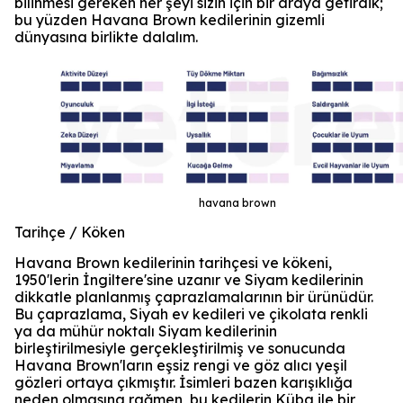
bilinmesi gereken her şeyi sizin için bir araya getirdik;
bu yüzden Havana Brown kedilerinin gizemli
dünyasına birlikte dalalım.
havana brown
Tarihçe / Köken
Havana Brown kedilerinin tarihçesi ve kökeni,
1950'lerin İngiltere'sine uzanır ve Siyam kedilerinin
dikkatle planlanmış çaprazlamalarının bir ürünüdür.
Bu çaprazlama, Siyah ev kedileri ve çikolata renkli
ya da mühür noktalı Siyam kedilerinin
birleştirilmesiyle gerçekleştirilmiş ve sonucunda
Havana Brown'ların eşsiz rengi ve göz alıcı yeşil
gözleri ortaya çıkmıştır. İsimleri bazen karışıklığa
neden olmasına rağmen, bu kedilerin Küba ile bir