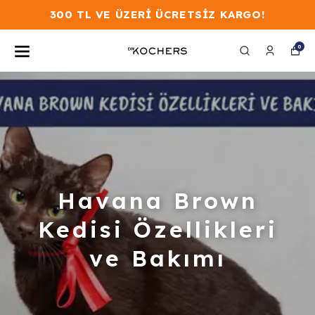
300 TL VE ÜZERİ ÜCRETSİZ KARGO!
0
Havana Brown
Kedisi Özellikleri
ve Bakımı