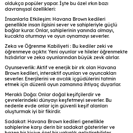
oldukça popüler yapar. İşte bu özel ırkın bazı
davranışsal özellikleri:
İnsanlarla Etkileşim: Havana Brown kedileri
genellikle insan ilgisini sever ve sahipleriyle güçlü
bağlar kurar. Onlar, sahiplerinin yanında olmayı,
kucakta oturmayı ve oyun oynamayı severler.
Zeka ve Öğrenme Kabiliyeti : Bu kediler zeki ve
öğrenmeye açıktır. Yeni oyunlar ve hileler öğrenmekte
hızlıdırlar ve zeka oyunlarından büyük zevk alırlar.
Oyunseverlik: Aktif ve enerjik bir ırk olan Havana
Brown kedileri, interaktif oyunları ve oyuncakları
severler. Enerjilerini ve avcılık içgüdülerini tatmin
etmek için düzenli oyun zamanına ihtiyaç duyarlar.
Meraklı Doğa: Onlar doğal keşifçilerdir ve
çevrelerindeki dünyayı keşfetmeyi severler. Bu
nedenle evde onlar için güvenli keşif alanları
oluşturmak iyi bir fikirdir.
Sadakat: Havana Brown kedileri genellikle
sahiplerine karşı derin bir sadakat gösterirler ve
bazen bir kişiye özel bir yakınlık geliştirebilirler.