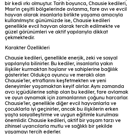
bir kedi ırkı olmuştur. Tarih boyunca, Chausie kedileri,
Mısır'ın çeşitli bölgelerinde avlanma, fare avı ve evcil
hayvan olarak insanlarla birlikte yaşama amacıyla
kullanılmıştır. günümüzde ise, Chausie kedileri
genellikle evcil hayvan olarak tercih edilmekte ve
güzel görünümleri ve aktif yapılarıyla dikkat
çekmektedir.
Karakter Özellikleri
Chausie kedileri, genellikle enerjik, zeki ve sosyal
yapılarıyla bilinirler. Bu kediler, insanlarla yakın
ilişkiler kurmaktan hoşlanır ve sahiplerine bağlılık
gösterirler. Oldukça oyuncu ve meraklı olan
Chausie'ler, etraflarını keşfetmekten ve yeni
deneyimler yaşamaktan keyif alırlar. Aynı zamanda
avcı içgüdülerine sahip olan bu kediler, fare avlamak
ve oyun oynamak için zamanlarının çoğunu harcarlar.
Chausie'ler, genellikle diğer evcil hayvanlarla ve
çocuklarla iyi geçinirler, ancak bu ilişkilerin erken
yaşta sosyalleştirme ve uygun eğitimle kurulması
önemlidir. Chausie kedileri, aktif bir yaşam tarzı ve
zihinsel uyarıcılarla mutlu ve sağlıklı bir şekilde
yaşamayı tercih ederler.