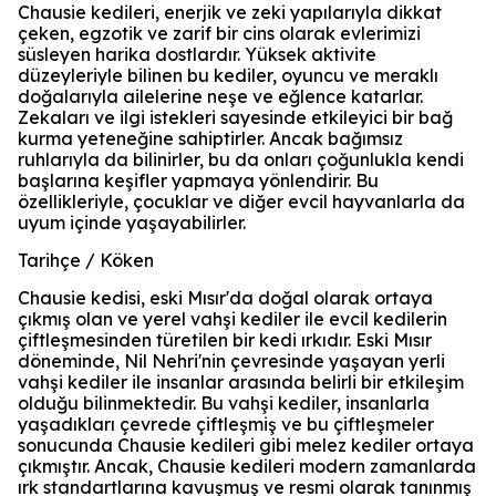
Chausie kedileri, enerjik ve zeki yapılarıyla dikkat
çeken, egzotik ve zarif bir cins olarak evlerimizi
süsleyen harika dostlardır. Yüksek aktivite
düzeyleriyle bilinen bu kediler, oyuncu ve meraklı
doğalarıyla ailelerine neşe ve eğlence katarlar.
Zekaları ve ilgi istekleri sayesinde etkileyici bir bağ
kurma yeteneğine sahiptirler. Ancak bağımsız
ruhlarıyla da bilinirler, bu da onları çoğunlukla kendi
başlarına keşifler yapmaya yönlendirir. Bu
özellikleriyle, çocuklar ve diğer evcil hayvanlarla da
uyum içinde yaşayabilirler.
Tarihçe / Köken
Chausie kedisi, eski Mısır'da doğal olarak ortaya
çıkmış olan ve yerel vahşi kediler ile evcil kedilerin
çiftleşmesinden türetilen bir kedi ırkıdır. Eski Mısır
döneminde, Nil Nehri'nin çevresinde yaşayan yerli
vahşi kediler ile insanlar arasında belirli bir etkileşim
olduğu bilinmektedir. Bu vahşi kediler, insanlarla
yaşadıkları çevrede çiftleşmiş ve bu çiftleşmeler
sonucunda Chausie kedileri gibi melez kediler ortaya
çıkmıştır. Ancak, Chausie kedileri modern zamanlarda
ırk standartlarına kavuşmuş ve resmi olarak tanınmış