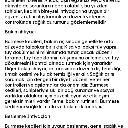
edilmeleri önerilir. Ancak, aşırı egzersiz veya yetersiz
aktivite de sorunlara neden olabilir, bu yüzden
sahipler, kedinin bireysel ihtiyaçlarına uygun bir
egzersiz rutini oluşturmalı ve düzenli veteriner
kontrolünde sağlık durumunu gözlemlemelidir.
Bakım ihtiyacı
Burmese kedileri, bakım açısından genellikle orta
düzeyde talepkar bir ırktır. Kısa ve ipeksi tüy yapısı,
tüy dökülmesini minimumda tutar, ancak düzenli
tarama, tüy topaklarının oluşumunu önlemek ve tüy
dökülmesini kontrol altında tutmak için yararlıdır.
Diğer bakım ihtiyaçları arasında düzenli diş temizliği,
tırnak kesimi ve kulak temizliği yer alır. Sağlıklarını
korumak için dengeli bir diyet, düzenli veteriner
kontrolleri ve aşılamalar da önemlidir. Burmese
kedileri, sahipleriyle sıkı bir bağ kurarlar ve sosyal
varlıklar oldukları için düzenli oyun ve etkileşim
gereksinimleri vardır. Temel bakım rutinleri, Burmese
kedilerini sağlıklı, mutlu ve bakımlı kılacaktır.
Beslenme İhtiyaçları
Burmese kedileri için uygun beslenme, genel sağlık ve