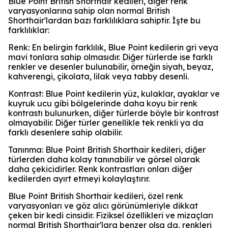
Blue Point British Shorthair kedileri, diğer renk
varyasyonlarına sahip olan normal British
Shorthair'lardan bazı farklılıklara sahiptir. İşte bu
farklılıklar:
Renk: En belirgin farklılık, Blue Point kedilerin gri veya
mavi tonlara sahip olmasıdır. Diğer türlerde ise farklı
renkler ve desenler bulunabilir, örneğin siyah, beyaz,
kahverengi, çikolata, lilak veya tabby desenli.
Kontrast: Blue Point kedilerin yüz, kulaklar, ayaklar ve
kuyruk ucu gibi bölgelerinde daha koyu bir renk
kontrastı bulunurken, diğer türlerde böyle bir kontrast
olmayabilir. Diğer türler genellikle tek renkli ya da
farklı desenlere sahip olabilir.
Tanınma: Blue Point British Shorthair kedileri, diğer
türlerden daha kolay tanınabilir ve görsel olarak
daha çekicidirler. Renk kontrastları onları diğer
kedilerden ayırt etmeyi kolaylaştırır.
Blue Point British Shorthair kedileri, özel renk
varyasyonları ve göz alıcı görünümleriyle dikkat
çeken bir kedi cinsidir. Fiziksel özellikleri ve mizaçları
normal British Shorthair'lara benzer olsa da, renkleri