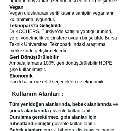
ürününü hayvanlar üzerinde test edilerek geliştirmez.
Vegan 
Vegan uluslararası sertifikasına sahiptir, veganların 
kullanımına uygundur.
Teknopark’ta Geliştirildi
Dr KOCHERS, Türkiye’de satışını yaptığı ürünleri, 
yerel yönetmelik ve cinslere uygun bir şekilde Bursa 
Teknik Üniversitesi Teknoparkı’ndaki araştırma 
merkezinde geliştirmektedir.
Geri Dönüştürülebilir 
Ambalajlamada 100% geri dönüştürülebilir HDPE 
şişe kullanılmıştır.
Ekonomik
Farklı hacim ve refill seçenekleri ile ekonomik. 
Kullanım Alanları :
Tüm yenidoğan alanlarında, bebek alanlarında 
ve 
çocuk alanlarında 
güvenle kullanılabilir.
Durulama gerektirmez, gıda alanları için 
ruhsatlandırılmıştır 
güvenle kullanılabilir.
Bebek alanları:
 emzik, biberon, diş kaşıyıcı, banyo 