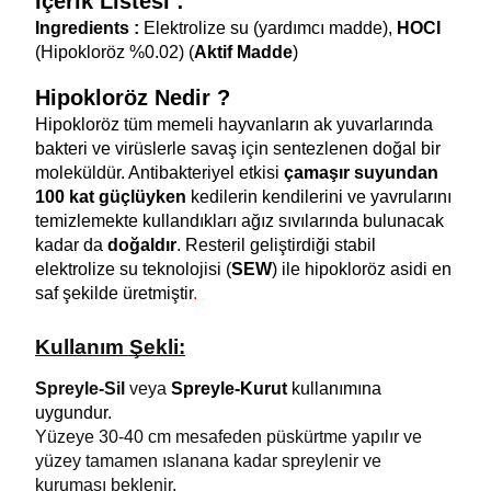
İçerik Listesi :
Ingredients :
 Elektrolize su (yardımcı madde), 
HOCI
(Hipokloröz %0.02) (
Aktif Madde
) 
Hipokloröz Nedir ? 
Hipokloröz tüm memeli hayvanların ak yuvarlarında 
bakteri ve virüslerle savaş için sentezlenen doğal bir 
moleküldür. Antibakteriyel etkisi
 çamaşır suyundan 
100 kat güçlüyken
 kedilerin kendilerini ve yavrularını 
temizlemekte kullandıkları ağız sıvılarında bulunacak 
kadar da 
doğaldır
. Resteril geliştirdiği stabil 
elektrolize su teknolojisi (
SEW
) ile hipokloröz asidi en 
saf şekilde üretmiştir
.
Kullanım Şekli:
Spreyle-Sil
 veya 
Spreyle-Kurut 
kullanımına 
uygundur.
Yüzeye 30-40 cm mesafeden püskürtme yapılır ve 
yüzey tamamen ıslanana kadar spreylenir ve 
kuruması beklenir.