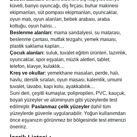
küveti, banyo oyuncağı, diş fırçası, buhar makinesi 
ekipmanları, süt pompası ekipmanları, oyuncaklar, 
oyun matı, oyun alanları, bebek arabası, araba 
koltuğu, oyun halısı…
Beslenme alanları:
 mama sandalyesi, su matarası, 
beslenme çantası, mutfak tezgahı, yemek masası, 
plastik saklama kapları…
Çocuk alanları:
 suluk, tuvalet eğitim ürünleri, lazımlık, 
oyuncaklar, spor eşyaları, müzik aletleri, tablet, 
telefon, klavye, kulaklık…  
Kreş ve okullar: 
yemekhane masaları, perde, halı, 
havlu, derslik sıraları, oyun masası, kalemlik, umumi 
tuvalet, lavabo, kapı kolu, ayakkabılık… 
Suni deri, çeşitli kumaşlar, polipropilen, PVC, kauçuk, 
boyalı yüzeyler ve alüminyum gibi yüzeylerde test 
edilmiştir. 
Paslanmaz çelik yüzeyler
 dahil tüm 
yüzeylerde güvenle uygulanabilir. Yoğun kullanımdan 
önce eşyanızın görünmez bir bölgesinde test etmenizi 
öneririz.