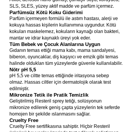
SLS, SLES, yüzey aktif madde ve parfüm içermez.
Parfümsüz Kötü Koku Giderimi 
Parfüm içermeyen formülü ile astım hastası, alerji ve 
kokuya hassas kişilerin kullanımına uygundur. Kötü 
kokuları maskelemez, kokuların kaynağı olan bakteri, 
mantar ve idrar kaynaklı üreyi yok eder.
Tüm Bebek ve Çocuk Alanlarına Uygun 
Gıdanın temas ettiği mama kabı, mama sandalyesi, 
biberon, oyuncaklar, diş kaşıyıcı ve emzik gibi temas 
halinde oldukları tüm yüzeylerde güvenle kullanılabilir.
Nötr pH 5,5
pH 5,5 ve ciltte temas ettiğinde iritasyona sebep 
olmaz. Hassas ciltler için dermatolojik olarak test 
edilmiştir.
Mikronize Tetik ile Pratik Temizlik 
Geliştirilmiş Resteril sprey tetiği, solüsyonun 
mikronize edilerek geniş çapta yüzeylerin tek seferde 
homojen bir şekilde ıslanmasını sağlar.
Cruelty Free 
Cruelty Free sertifikasına sahiptir. Hiçbir Resteril 