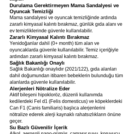
Durulama Gerektirmeyen Mama Sandalyesi ve 
Oyuncak Temizliği 
Mama sandalyesi ve oyuncak temizliğinde ardında 
zararlı kimyasal kalıntı bırakmaz, günlük gıda alanı ve 
ev temizliklerinde güvenle kullanılabilir.
Zararlı Kimyasal Kalıntı Bırakmaz
Yenidoğanlar dahil (0+ month) tüm alan ve 
oyuncaklarda güvenle kullanılabilir. Temiz içeriğiyle 
ardından zararlı kimyasal kalıntı bırakmaz.  
Sağlık Bakanlığı Onaylı
Sağlık Bakanlığı onaylıdır (2021/122), gıda alanları 
dahil doğumundan itibaren bebeklerin bulunduğu tüm 
alanlarda güvenle kullanılabilir. 
Alerjenleri Nötralize Eder
Aktif bileşeni hipokloröz, düzenli kullanımda 
kedilerdeki Fel d1 (Felis domesticus) ve köpeklerdeki 
Can F1 (Canis familiaris) başlıca alerjenlerini 
nötralize ederek alerji kaynaklı rahatsızlıkların önüne 
geçer.
Su Bazlı Güvenilir İçerik 
Alkol, aerosoli nano-gümüş, çamaşır suyu, koruyucu, 