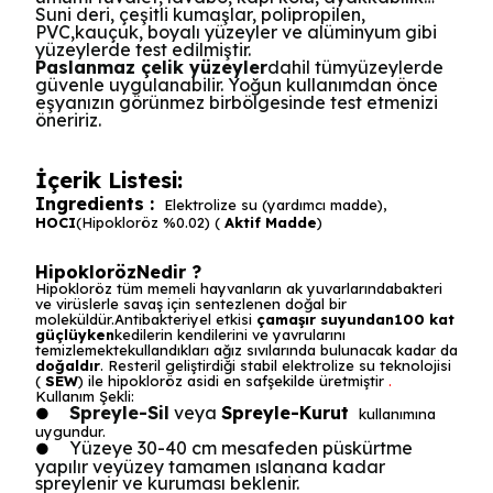
Suni deri, çeşitli kumaşlar, polipropilen,
PVC,kauçuk, boyalı yüzeyler ve alüminyum gibi
yüzeylerde test edilmiştir.
Paslanmaz çelik yüzeyler
dahil tümyüzeylerde
güvenle uygulanabilir. Yoğun kullanımdan önce
eşyanızın görünmez birbölgesinde test etmenizi
öneririz.
İçerik Listesi:
Ingredients :
Elektrolize su (yardımcı madde),
HOCI
(Hipokloröz %0.02) (
Aktif Madde
)
HipoklorözNedir ?
Hipokloröz tüm memeli hayvanların ak yuvarlarındabakteri
ve virüslerle savaş için sentezlenen doğal bir
moleküldür.Antibakteriyel etkisi
çamaşır suyundan100 kat
güçlüyken
kedilerin kendilerini ve yavrularını
temizlemektekullandıkları ağız sıvılarında bulunacak kadar da
doğaldır
. Resteril geliştirdiği stabil elektrolize su teknolojisi
(
SEW
) ile hipokloröz asidi en safşekilde üretmiştir
.
Kullanım Şekli:
Spreyle-Sil
veya
Spreyle-Kurut
●
kullanımına
uygundur.
Yüzeye 30-40 cm mesafeden püskürtme
●
yapılır veyüzey tamamen ıslanana kadar
spreylenir ve kuruması beklenir.