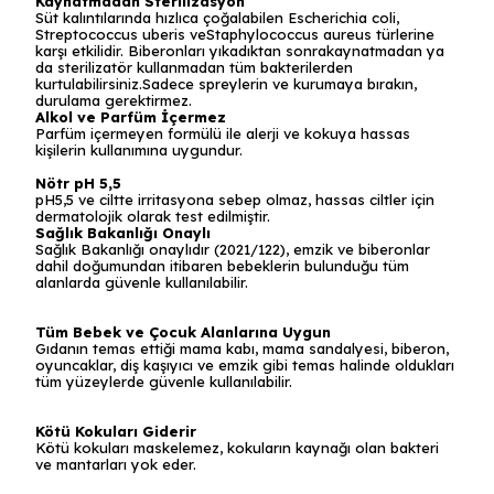
Kaynatmadan Sterilizasyon
Süt kalıntılarında hızlıca çoğalabilen Escherichia coli,
Streptococcus uberis veStaphylococcus aureus türlerine
karşı etkilidir. Biberonları yıkadıktan sonrakaynatmadan ya
da sterilizatör kullanmadan tüm bakterilerden
kurtulabilirsiniz.Sadece spreylerin ve kurumaya bırakın,
durulama gerektirmez.
Alkol ve Parfüm İçermez
Parfüm içermeyen formülü ile alerji ve kokuya hassas
kişilerin kullanımına uygundur.
Nötr pH 5,5
pH5,5 ve ciltte irritasyona sebep olmaz, hassas ciltler için
dermatolojik olarak test edilmiştir.
Sağlık Bakanlığı Onaylı
Sağlık Bakanlığı onaylıdır (2021/122), emzik ve biberonlar
dahil doğumundan itibaren bebeklerin bulunduğu tüm
alanlarda güvenle kullanılabilir.
Tüm Bebek ve Çocuk Alanlarına Uygun
Gıdanın temas ettiği mama kabı, mama sandalyesi, biberon,
oyuncaklar, diş kaşıyıcı ve emzik gibi temas halinde oldukları
tüm yüzeylerde güvenle kullanılabilir.
Kötü Kokuları Giderir
Kötü kokuları maskelemez, kokuların kaynağı olan bakteri
ve mantarları yok eder.