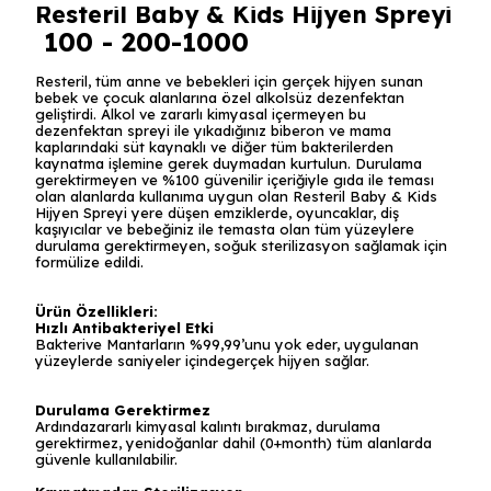
Resteril Baby & Kids Hijyen Spreyi
100 - 200-1000
Resteril, tüm anne ve bebekleri için gerçek hijyen sunan
bebek ve çocuk alanlarına özel alkolsüz dezenfektan
geliştirdi. Alkol ve zararlı kimyasal içermeyen bu
dezenfektan spreyi ile yıkadığınız biberon ve mama
kaplarındaki süt kaynaklı ve diğer tüm bakterilerden
kaynatma işlemine gerek duymadan kurtulun. Durulama
gerektirmeyen ve %100 güvenilir içeriğiyle gıda ile teması
olan alanlarda kullanıma uygun olan Resteril Baby & Kids
Hijyen Spreyi yere düşen emziklerde, oyuncaklar, diş
kaşıyıcılar ve bebeğiniz ile temasta olan tüm yüzeylere
durulama gerektirmeyen, soğuk sterilizasyon sağlamak için
formülize edildi.
Ürün Özellikleri:
Hızlı Antibakteriyel Etki
Bakterive Mantarların %99,99’unu yok eder, uygulanan
yüzeylerde saniyeler içindegerçek hijyen sağlar.
Durulama Gerektirmez
Ardındazararlı kimyasal kalıntı bırakmaz, durulama
gerektirmez, yenidoğanlar dahil (0+month) tüm alanlarda
güvenle kullanılabilir.