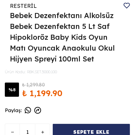
RESTERİL
Bebek Dezenfektanı Alkolsüz
Bebek Dezenfektan 5 Lt Saf
Hipokloröz Baby Kids Oyun
Matı Oyuncak Anaokulu Okul
Hijyen Spreyi 100ml Set
Ürün Kodu
:
RBK.SET.5000.100
₺ 1,299.80
%
8
₺ 1,199.90
Paylaş
:
SEPETE EKLE