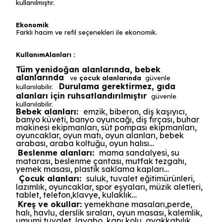
kullanılmıştır.
Ekonomik
Farklı hacim ve refil seçenekleri ile ekonomik.
KullanımAlanları :
Tüm yenidoğan alanlarında, bebek
alanlarında
ve
çocuk alanlarında
güvenle
Durulama gerektirmez, gıda
kullanılabilir.
alanları için ruhsatlandırılmıştır
güvenle
kullanılabilir.
Bebek alanları:
emzik, biberon, diş kaşıyıcı,
banyo küveti, banyo oyuncağı, diş fırçası, buhar
makinesi ekipmanları, süt pompası ekipmanları,
oyuncaklar, oyun matı, oyun alanları, bebek
arabası, araba koltuğu, oyun halısı…
Beslenme alanları:
mama sandalyesi, su
matarası, beslenme çantası, mutfak tezgahı,
yemek masası, plastik saklama kapları…
Çocuk alanları:
suluk, tuvalet eğitimürünleri,
lazımlık, oyuncaklar, spor eşyaları, müzik aletleri,
tablet, telefon,klavye, kulaklık…
Kreş ve okullar:
yemekhane masaları,perde,
halı, havlu, derslik sıraları, oyun masası, kalemlik,
umumi tuvalet, lavabo, kapı kolu, ayakkabılık…